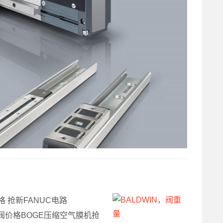
价格 抢新FANUC电路
N，阀价格BOGE压缩空气膜机抢