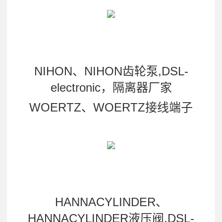
NIHON、NIHON齿轮泵,DSL-
electronic，隔离器厂家
WOERTZ、WOERTZ接线端子
HANNACYLINDER、
HANNACYLINDER液压阀,DSL-