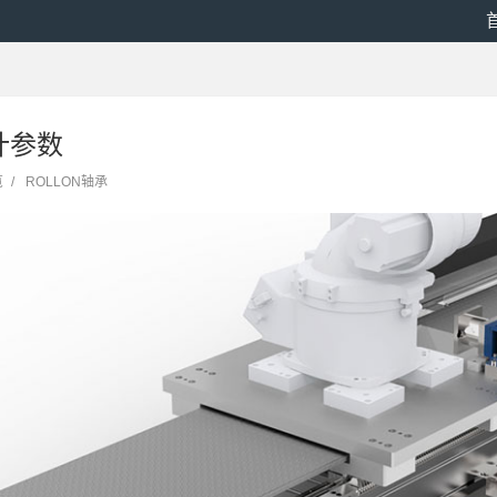
速计参数
览
/
ROLLON轴承